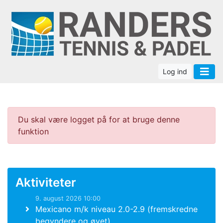
Log ind
Du skal være logget på for at bruge denne
funktion
Aktiviteter
9. august 2026 10:00
Mexicano m/k niveau 2.0-2.9 (fremskredne
begyndere og øvet)